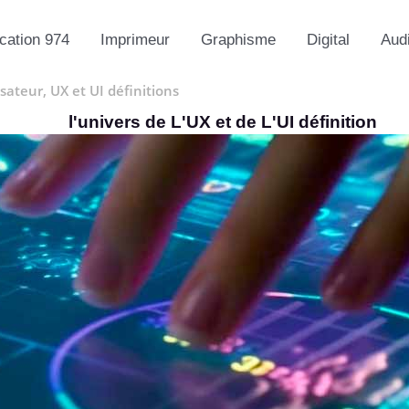
ation 974
Imprimeur
Graphisme
Digital
Aud
sateur, UX et UI définitions
l'univers de L'UX et de L'UI définition