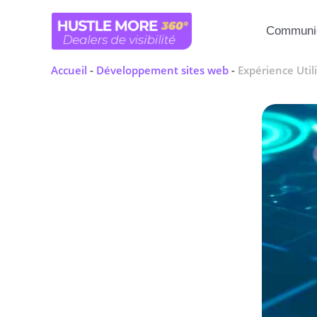
Aller
au
Communic
contenu
Accueil
-
Développement sites web
-
Expérience Utili