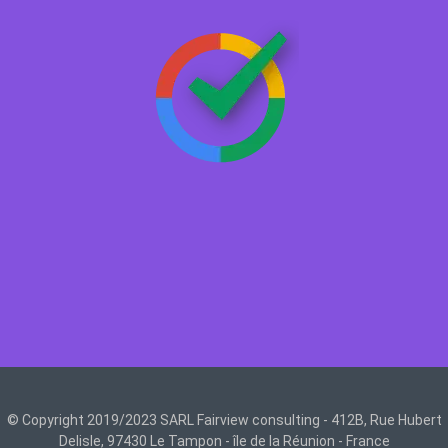
© Copyright 2019/2023 SARL Fairview consulting - 412B, Rue Hubert
Delisle, 97430 Le Tampon - île de la Réunion - France