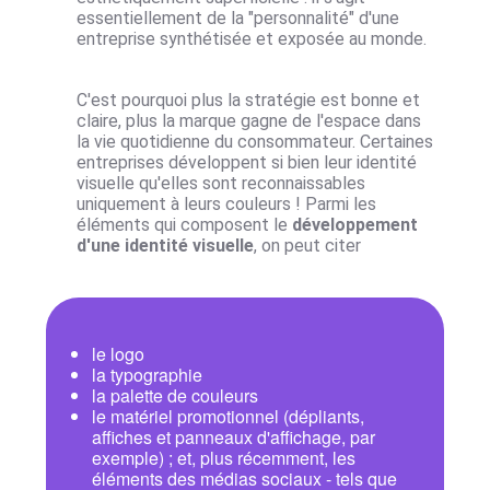
essentiellement de la "personnalité" d'une
entreprise synthétisée et exposée au monde.
C'est pourquoi plus la stratégie est bonne et
claire, plus la marque gagne de l'espace dans
la vie quotidienne du consommateur. Certaines
entreprises développent si bien leur identité
visuelle qu'elles sont reconnaissables
uniquement à leurs couleurs ! Parmi les
éléments qui composent le
développement
d'une identité visuelle
, on peut citer
le logo
la typographie
la palette de couleurs
le matériel promotionnel (
dépliants
,
affiches
et
panneaux d'affichage
, par
exemple) ; et, plus récemment, les
éléments des
médias sociaux
- tels que