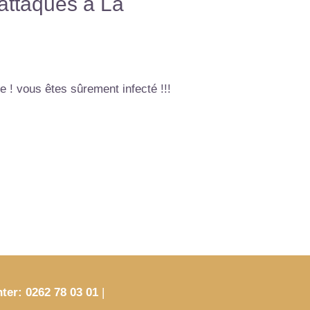
attaques à La
e ! vous êtes sûrement infecté !!!
nter: 0262 78 03 01
|