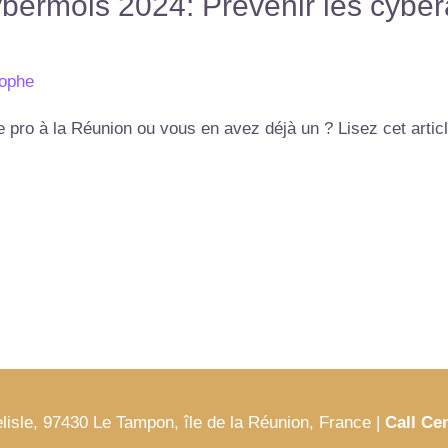
ybermois 2024: Prévenir les cyber
tophe
te pro à la Réunion ou vous en avez déjà un ? Lisez cet articl
isle, 97430 Le Tampon, île de la Réunion, France |
Call Ce