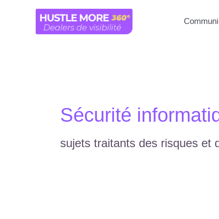
Aller
au
Communic
contenu
Sécurité informati
sujets traitants des risques et