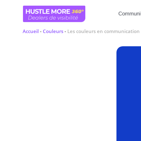
Aller
au
Communic
contenu
Accueil
-
Couleurs
-
Les couleurs en communication :