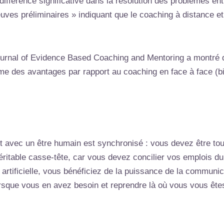
différence significative dans la résolution des problèmes en
reuves préliminaires » indiquant que le coaching à distance e
Journal of Evidence Based Coaching and Mentoring a montré q
même des avantages par rapport au coaching en face à face 
t avec un être humain est synchronisé : vous devez être t
éritable casse-tête, car vous devez concilier vos emplois d
nce artificielle, vous bénéficiez de la puissance de la comm
orsque vous en avez besoin et reprendre là où vous vous ête