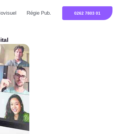
iovisuel
Régie Pub.
0262 7803 01
tal