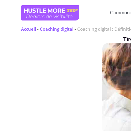
Aller
au
Communic
contenu
Accueil
-
Coaching digital
-
Coaching digital : Défin
Ti