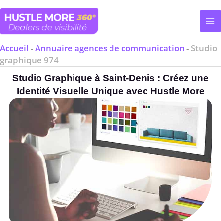
Aller
au
contenu
Accueil
-
Annuaire agences de communication
-
Studio
graphique 974
Studio Graphique à Saint-Denis : Créez une
Identité Visuelle Unique avec Hustle More