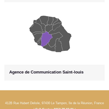
Agence de Communication Saint-louis
412B Rue Hubert Delisle, 97430 Le Tampon, île de la Réunion, France