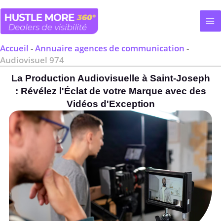
Aller
au
contenu
Accueil
-
Annuaire agences de communication
-
Audiovisuel 974
La Production Audiovisuelle à Saint-Joseph
: Révélez l'Éclat de votre Marque avec des
Vidéos d'Exception