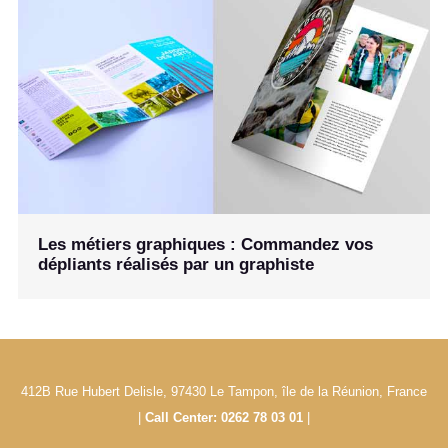
Les métiers graphiques : Commandez vos
dépliants réalisés par un graphiste
412B Rue Hubert Delisle, 97430 Le Tampon, île de la Réunion, France
|
Call Center: 0262 78 03 01
|