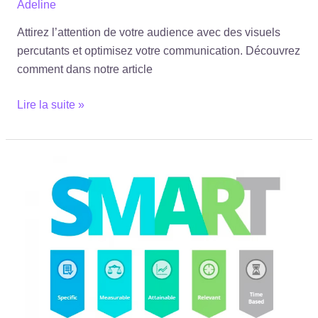
Adeline
Attirez l’attention de votre audience avec des visuels
percutants et optimisez votre communication. Découvrez
comment dans notre article
Lire la suite »
SMART
:
définition
et
bonnes
pratiques
|
Hustle
More