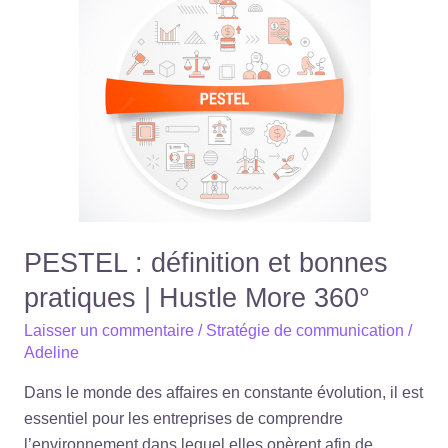
:
définition
et
bonnes
pratiques
|
Hustle
More
360°
PESTEL : définition et bonnes
pratiques | Hustle More 360°
Laisser un commentaire
/
Stratégie de communication
/
Adeline
Dans le monde des affaires en constante évolution, il est
essentiel pour les entreprises de comprendre
l’environnement dans lequel elles opèrent afin de