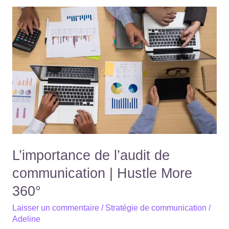
L’importance
de
l’audit
de
communication
|
Hustle
More
360°
L’importance de l’audit de
communication | Hustle More
360°
Laisser un commentaire
/
Stratégie de communication
/
Adeline