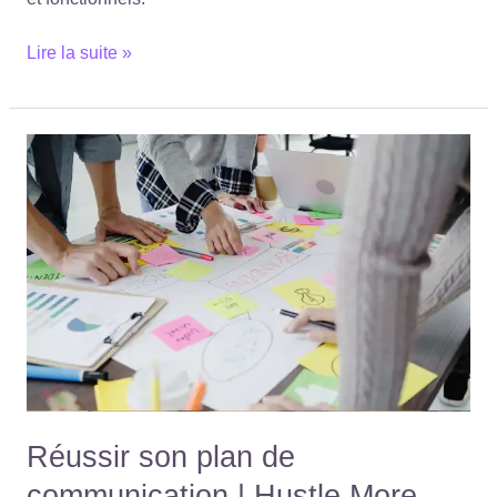
Lire la suite »
Réussir
son
plan
de
communication
|
Hustle
More
360°
Réussir son plan de
communication | Hustle More