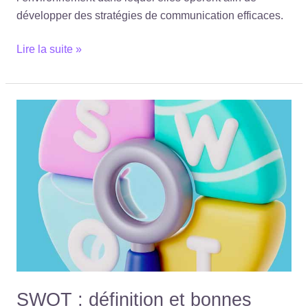
développer des stratégies de communication efficaces.
Lire la suite »
SWOT
:
définition
et
bonnes
pratiques
|
Hustle
More
360°
SWOT : définition et bonnes