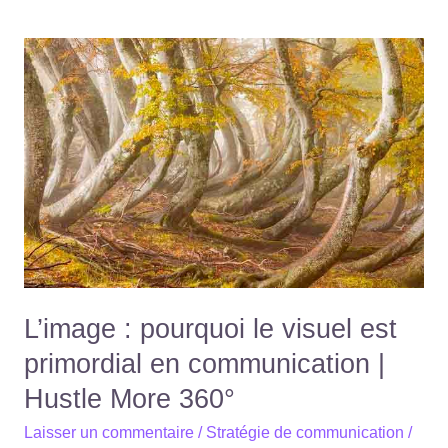
L’image
:
pourquoi
le
visuel
est
primordial
en
communication
|
Hustle
L’image : pourquoi le visuel est
More
primordial en communication |
360°
Hustle More 360°
Laisser un commentaire
/
Stratégie de communication
/