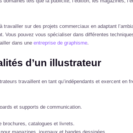
s domaines tels que la publicité, l’édition, les magazines, l’
ra à travailler sur des projets commerciaux en adaptant l’amb
ient. Vous pouvez vous spécialiser dans différentes techniques
vailler dans une
entreprise de graphisme
.
lités d’un illustrateur
trateurs travaillent en tant qu’indépendants et exercent en f
ryboards et supports de communication.
e brochures, catalogues et livrets.
ns pour magazines, journaux et bandes dessinées.