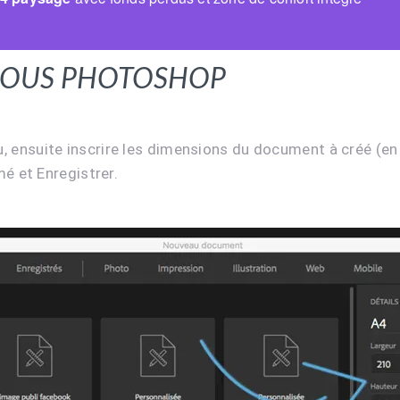
 sous Photoshop
u, ensuite inscrire les dimensions du document à créé (en 
 et Enregistrer.