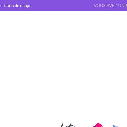
t traits de coupe
VOUS AVEZ UN
Agence graphique
Imprimeur
Agence digitale
Référencement naturel
Référencement payant
Analytics et reporting
Réseaux sociaux
E-réputation
Marketing automation
Création vidéo
Recrutement
Contactez-nous