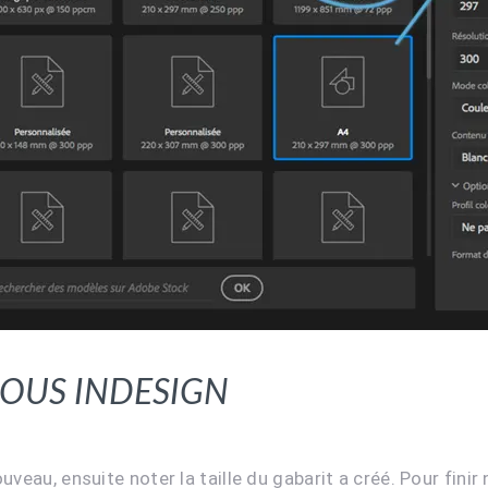
sous Indesign
veau, ensuite noter la taille du gabarit a créé. Pour fini