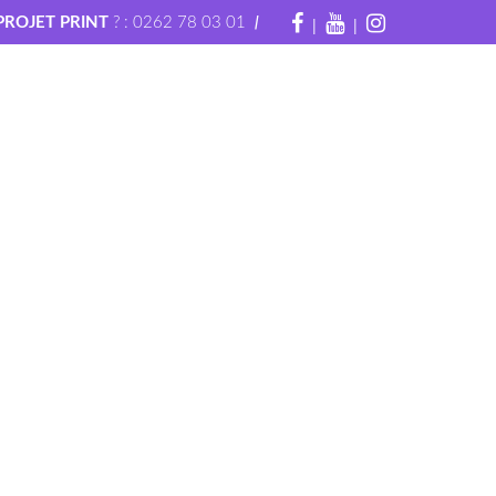
|
|
|
PROJET PRINT
? : 0262 78 03 01