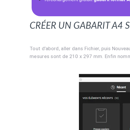
Créer un gabarit A4
Tout d’abord, aller dans Fichier, puis Nouvea
mesures sont de 210 x 297 mm. Enfin nommé