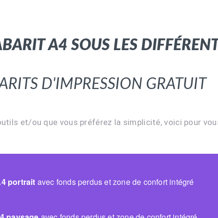
arit A4 sous les différents
rits d'impression gratuit
tils et/ou que vous préférez la simplicité, voici pour vou
4 portrait
avec fonds perdus et zone de confort intégré
A4 paysage
avec fonds perdus et zone de confort intégré