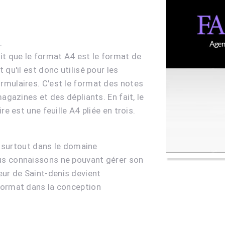
.
it que le format A4 est le format de
 qu'il est donc utilisé pour les
rmulaires. C'est le format des notes
agazines et des dépliants. En fait, le
re est une feuille A4 pliée en trois.
se surtout dans le domaine
us connaissons ne pouvant gérer son
ur de Saint-denis
devient
format dans la conception