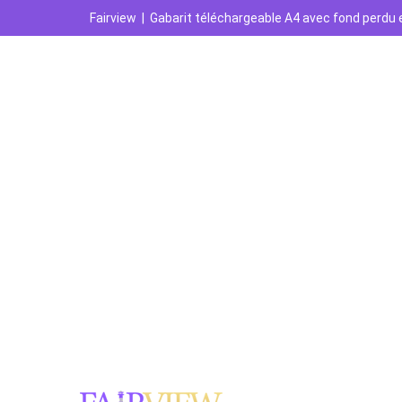
Fairview
|
Gabarit téléchargeable A4 avec fond perdu e