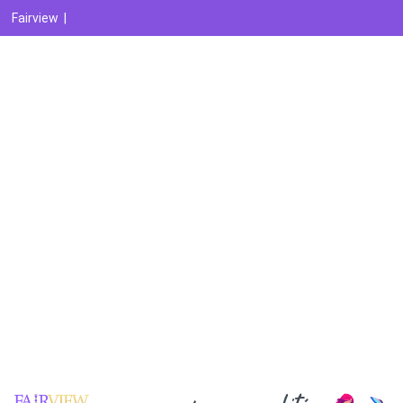
Fairview
|
Gabarit téléchargeable A6 avec fond perdu et traits de coupe
Agence graphique
Imprimeur
Agence digitale
Référencement naturel
Référencement payant
Analytics et reporting
Réseaux sociaux
E-réputation
Marketing automation
Création vidéo
Recrutement
Contactez-nous