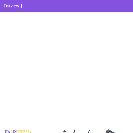
Fairview
|
Création impression de panneaux sandwich Saint-Pierre
Agence graphique
Imprimeur
Agence digitale
Référencement naturel
Référencement payant
Analytics et reporting
Réseaux sociaux
E-réputation
Marketing automation
Création vidéo
Recrutement
Contactez-nous