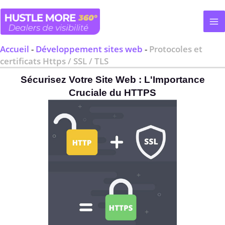
Aller
au
contenu
Accueil
-
Développement sites web
-
Protocoles et
certificats Https / SSL / TLS
Sécurisez Votre Site Web : L'Importance
Cruciale du HTTPS