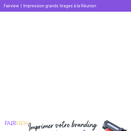
Fairview
|
Impression grands tirages à la Réunion
Agence graphique
Imprimeur
Agence digitale
Référencement naturel
Référencement payant
Analytics et reporting
Réseaux sociaux
E-réputation
Marketing automation
Création vidéo
Recrutement
Contactez-nous