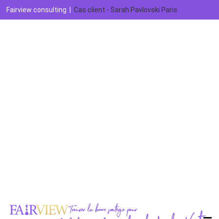
Fairview consulting
|
Cas client - Sarah Pavlovski Paris
Agence graphique
Imprimeur
Agence digitale
Référencement naturel
ADS
Analytics et reporting
Réseaux sociaux
E-réputation
Marketing automation
Création vidéo
Recrutement
Contactez-nous