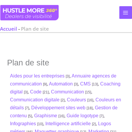
Aller
au
contenu
Accueil
-
Plan de site
Plan de site
Aides pour les entreprises
,
Annuaire agences de
[3]
communication
,
Automation
,
CMS
,
Coaching
[9]
[3]
[13]
digital
,
Code
,
Communication
,
[3]
[21]
[15]
Communication digitale
,
Couleurs
,
Couleurs en
[2]
[16]
détails
,
Développement sites web
,
Gestion de
[7]
[18]
contenu
,
Graphisme
,
Guide logotype
,
[5]
[16]
[7]
Infographies
,
Intelligence artificielle
,
Logos
[10]
[2]
métiers
,
Maquettes graphique
,
Marketing
,
[46]
[12]
[21]